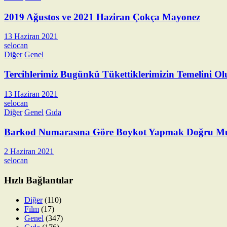
2019 Ağustos ve 2021 Haziran Çokça Mayonez
13 Haziran 2021
selocan
Diğer
Genel
Tercihlerimiz Bugünkü Tükettiklerimizin Temelini Ol
13 Haziran 2021
selocan
Diğer
Genel
Gıda
Barkod Numarasına Göre Boykot Yapmak Doğru M
2 Haziran 2021
selocan
Hızlı Bağlantılar
Diğer
(110)
Film
(17)
Genel
(347)