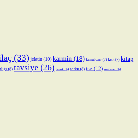
ilaç
(33)
karmin
(18)
kitap
jelatin
(10)
kemal ozer
(7)
kent
(7)
tavsiye
(26)
tse
(12)
nlığı
(8)
torku
(8)
tavuk
(6)
unilever
(6)