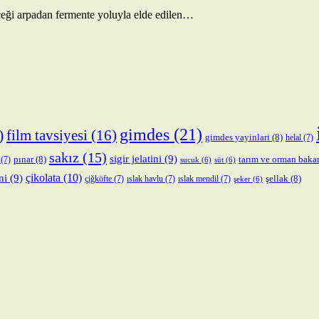
eceği arpadan fermente yoluyla elde edilen…
gimdes
(21)
)
film tavsiyesi
(16)
gimdes yayinlari
(8)
helal
(7)
sakız
(15)
sigir jelatini
(9)
pınar
(8)
tarım ve orman baka
(7)
sucuk
(6)
süt
(6)
çikolata
(10)
ni
(9)
şellak
(8)
çiğköfte
(7)
ıslak havlu
(7)
ıslak mendil
(7)
şeker
(6)