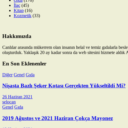
Gıda
(176)
İlaç
(45)
Kitap
(16)
Kozmetik
(33)
Hakkımızda
Canlılar arasında mükerrem olan insanın helal ve temiz gıdalarla besl
oluşturduk. Yaklaşık 20 ay kadar sonra da web sitesini hizmete aldık Al
En Son Eklenenler
Diğer
Genel
Gıda
Nişasta Bazlı Şeker Kotası Gerçekten Yükseltildi Mi?
26 Haziran 2021
selocan
Genel
Gıda
2019 Ağustos ve 2021 Haziran Çokça Mayonez