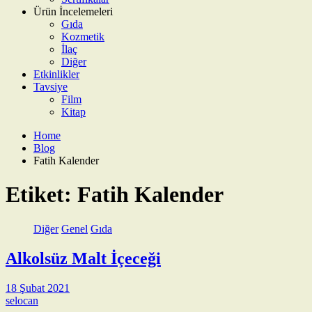
Ürün İncelemeleri
Gıda
Kozmetik
İlaç
Diğer
Etkinlikler
Tavsiye
Film
Kitap
Home
Blog
Fatih Kalender
Etiket:
Fatih Kalender
Diğer
Genel
Gıda
Alkolsüz Malt İçeceği
18 Şubat 2021
selocan