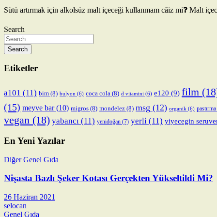
Sütü artırmak için alkolsüz malt içeceği kullanmam câiz mi❓ Malt iç
Search
Search
Etiketler
film
(18
a101
(11)
e120
(9)
bim
(8)
coca cola
(8)
bulyon
(6)
d vitamini
(6)
(15)
msg
(12)
meyve bar
(10)
migros
(8)
mondelez
(8)
pastırma
organik
(6)
vegan
(18)
yabancı
(11)
yerli
(11)
yiyecegin seruve
yenidoğan
(7)
En Yeni Yazılar
Diğer
Genel
Gıda
Nişasta Bazlı Şeker Kotası Gerçekten Yükseltildi Mi?
26 Haziran 2021
selocan
Genel
Gıda