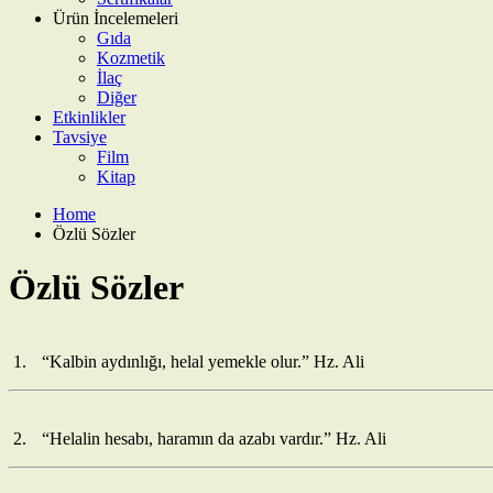
Ürün İncelemeleri
Gıda
Kozmetik
İlaç
Diğer
Etkinlikler
Tavsiye
Film
Kitap
Home
Özlü Sözler
Özlü Sözler
1.
“Kalbin aydınlığı, helal yemekle olur.” Hz. Ali
2.
“Helalin hesabı, haramın da azabı vardır.” Hz. Ali