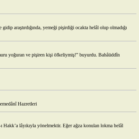
 gidip araştırdığında, yemeği pişirdiği ocakta helâl olup olmadığı
amuru yoğuran ve pişiren kişi öfkeliymiş!” buyurdu. Bahâüddîn
Hemedânî Hazretleri
âb-ı Hakk’a lâyıkıyla yönelmektir. Eğer ağza konulan lokma helâl