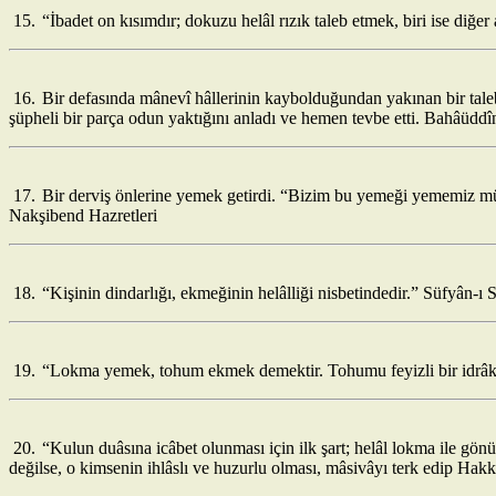
15.
“İbadet on kısımdır; dokuzu helâl rızık taleb etmek, biri ise diğ
16.
Bir defasında mânevî hâllerinin kaybolduğundan yakınan bir talebe
şüpheli bir parça odun yaktığını anladı ve hemen tevbe etti. Bahâüdd
17.
Bir derviş önlerine yemek getirdi. “Bizim bu yemeği yememiz mün
Nakşibend Hazretleri
18.
“Kişinin dindarlığı, ekmeğinin helâlliği nisbetindedir.” Süfyân-ı S
19.
“Lokma yemek, tohum ekmek demektir. Tohumu feyizli bir idrâk i
20.
“Kulun duâsına icâbet olunması için ilk şart; helâl lokma ile gön
değilse, o kimsenin ihlâslı ve huzurlu olması, mâsivâyı terk edip H