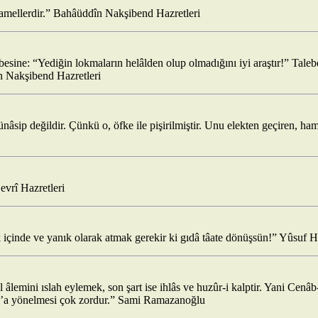
er amellerdir.” Bahâüddîn Nakşibend Hazretleri
sine: “Yediğin lokmaların helâlden olup olmadığını iyi araştır!” Talebe
în Nakşibend Hazretleri
âsip değildir. Çünkü o, öfke ile pişirilmiştir. Unu elekten geçiren, h
evrî Hazretleri
çinde ve yanık olarak atmak gerekir ki gıdâ tâate dönüşsün!” Yûsuf 
ül âlemini ıslah eylemek, son şart ise ihlâs ve huzûr-i kalptir. Yani Cen
akk’a yönelmesi çok zordur.” Sami Ramazanoğlu