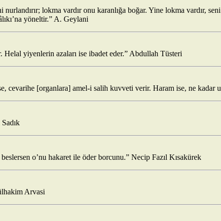
 nurlandırır; lokma vardır onu karanlığa boğar. Yine lokma vardır, sen
âlıkı’na yöneltir.” A. Geylani
. Helal yiyenlerin azaları ise ibadet eder.” Abdullah Tüsteri
e, cevarihe [organlara] amel-i salih kuvveti verir. Haram ise, ne kada
i Sadık
 beslersen o’nu hakaret ile öder borcunu.” Necip Fazıl Kısakürek
ülhakim Arvasi