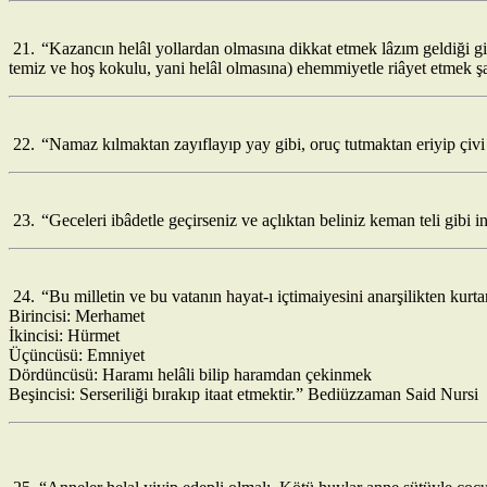
21.
“Kazancın helâl yollardan olmasına dikkat etmek lâzım geldiği g
temiz ve hoş kokulu, yani helâl olmasına) ehemmiyetle riâyet etmek 
22.
“Namaz kılmaktan zayıflayıp yay gibi, oruç tutmaktan eriyip çivi
23.
“Geceleri ibâdetle geçirseniz ve açlıktan beliniz keman teli gibi
24.
“Bu milletin ve bu vatanın hayat-ı içtimaiyesini anarşilikten kurt
Birincisi: Merhamet
İkincisi: Hürmet
Üçüncüsü: Emniyet
Dördüncüsü: Haramı helâli bilip haramdan çekinmek
Beşincisi: Serseriliği bırakıp itaat etmektir.” Bediüzzaman Said Nursi