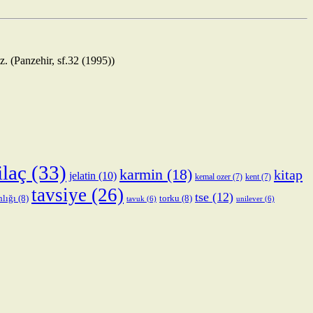
z. (Panzehir, sf.32 (1995))
ilaç
(33)
karmin
(18)
kitap
jelatin
(10)
kemal ozer
(7)
kent
(7)
tavsiye
(26)
tse
(12)
nlığı
(8)
torku
(8)
tavuk
(6)
unilever
(6)