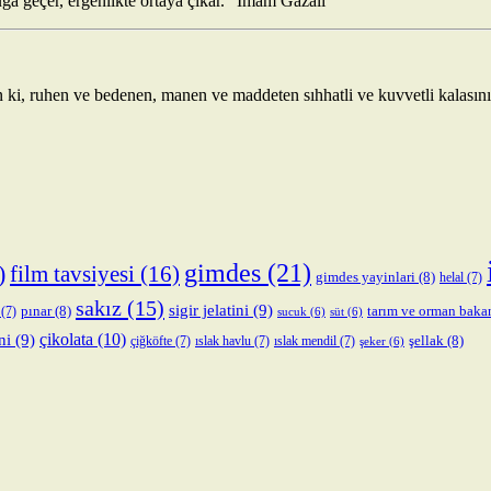
ğa geçer, ergenlikte ortaya çıkar.” İmam Gazali
n ki, ruhen ve bedenen, manen ve maddeten sıhhatli ve kuvvetli kalasını
gimdes
(21)
)
film tavsiyesi
(16)
gimdes yayinlari
(8)
helal
(7)
sakız
(15)
sigir jelatini
(9)
pınar
(8)
tarım ve orman baka
(7)
sucuk
(6)
süt
(6)
çikolata
(10)
ni
(9)
şellak
(8)
çiğköfte
(7)
ıslak havlu
(7)
ıslak mendil
(7)
şeker
(6)