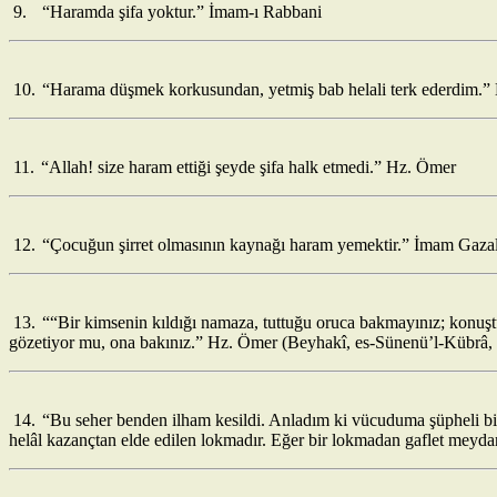
9.
“Haramda şifa yoktur.” İmam-ı Rabbani
10.
“Harama düşmek korkusundan, yetmiş bab helali terk ederdim.” 
11.
“Allah! size haram ettiği şeyde şifa halk etmedi.” Hz. Ömer
12.
“Çocuğun şirret olmasının kaynağı haram yemektir.” İmam Gazal
13.
““Bir kimsenin kıldığı namaza, tuttuğu oruca bakmayınız; konuş
gözetiyor mu, ona bakınız.” Hz. Ömer (Beyhakî, es-Sünenü’l-Kübrâ, 
14.
“Bu seher benden ilham kesildi. Anladım ki vücuduma şüpheli bi
helâl kazançtan elde edilen lokmadır. Eğer bir lokmadan gaflet meydan