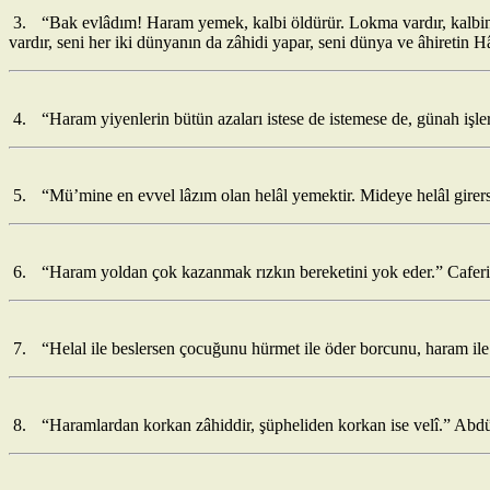
3.
“Bak evlâdım! Haram yemek, kalbi öldürür. Lokma vardır, kalbini
vardır, seni her iki dünyanın da zâhidi yapar, seni dünya ve âhiretin H
4.
“Haram yiyenlerin bütün azaları istese de istemese de, günah işler
5.
“Mü’mine en evvel lâzım olan helâl yemektir. Mideye helâl girers
6.
“Haram yoldan çok kazanmak rızkın bereketini yok eder.” Cafer
7.
“Helal ile beslersen çocuğunu hürmet ile öder borcunu, haram ile
8.
“Haramlardan korkan zâhiddir, şüpheliden korkan ise velî.” Abd