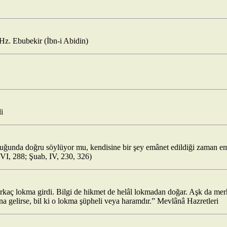
Hz. Ebubekir (İbn-i Abidin)
i
tuğunda doğru söylüyor mu, kendisine bir şey emânet edildiği zaman em
VI, 288; Şuab, IV, 230, 326)
rkaç lokma girdi. Bilgi de hikmet de helâl lokmadan doğar. Aşk da mer
a gelirse, bil ki o lokma şüpheli veya haramdır.” Mevlânâ Hazretleri