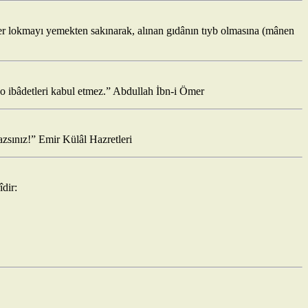
her lokmayı yemekten sakınarak, alınan gıdânın tıyb olmasına (mânen
 o ibâdetleri kabul etmez.” Abdullah İbn-i Ömer
azsınız!” Emir Külâl Hazretleri
îdir: