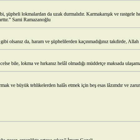
ibi, şüpheli lokmalardan da uzak durmalıdır. Karmakarışık ve rastgele 
şarttır.” Sami Ramazanoğlu
 gibi olsanız da, haram ve şüphelilerden kaçınmadığınız takdirde, Allah
 incelse bile, lokma ve hırkanız helâl olmadığı müddetçe maksada ulaşam
armak ve büyük tehlikelerden halâs etmek için beş esas lâzımdır ve zarur