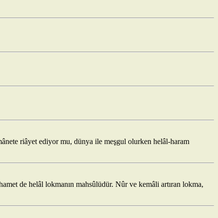
ânete riâyet ediyor mu, dünya ile meşgul olurken helâl-haram
hamet de helâl lokmanın mahsûlüdür. Nûr ve kemâli artıran lokma,