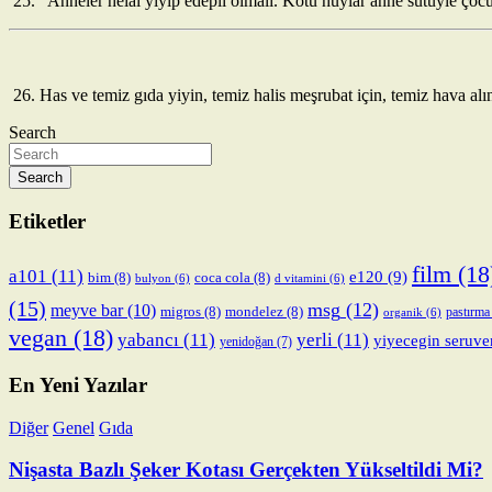
25. “Anneler helal yiyip edepli olmalı. Kötü huylar anne sütüyle çocu
26. Has ve temiz gıda yiyin, temiz halis meşrubat için, temiz hava alı
Search
Search
Etiketler
film
(18
a101
(11)
e120
(9)
bim
(8)
coca cola
(8)
bulyon
(6)
d vitamini
(6)
(15)
msg
(12)
meyve bar
(10)
migros
(8)
mondelez
(8)
pastırma
organik
(6)
vegan
(18)
yabancı
(11)
yerli
(11)
yiyecegin seruve
yenidoğan
(7)
En Yeni Yazılar
Diğer
Genel
Gıda
Nişasta Bazlı Şeker Kotası Gerçekten Yükseltildi Mi?