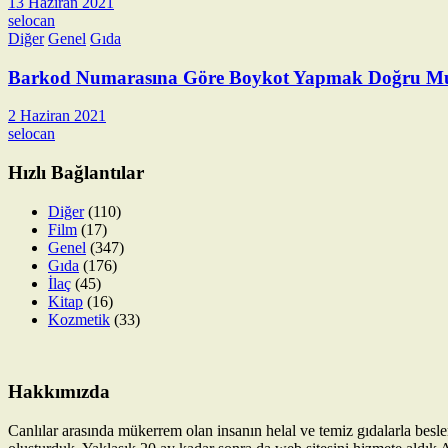
13 Haziran 2021
selocan
Diğer
Genel
Gıda
Barkod Numarasına Göre Boykot Yapmak Doğru M
2 Haziran 2021
selocan
Hızlı Bağlantılar
Diğer
(110)
Film
(17)
Genel
(347)
Gıda
(176)
İlaç
(45)
Kitap
(16)
Kozmetik
(33)
Hakkımızda
Canlılar arasında mükerrem olan insanın helal ve temiz gıdalarla besl