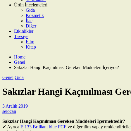
Ürün İncelemeleri
Gıda
Kozmetik
İlaç
Diğer
Etkinlikler
Tavsiye
Film
Kitap
Home
Genel
Sakızlar Hangi Kaçınılması Gereken Maddeleri İçeriyor?
Genel
Gıda
Sakızlar Hangi Kaçınılması Ger
3 Aralık 2019
selocan
Sakızlar Hangi Kaçınılması Gereken Maddeleri İçermektedir?
✔ Ayrıca
E 133
Brilliant blue FCF
ve diğer tüm yapay renklendiriciler