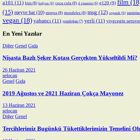
film
(18
a101
(11)
e120
(9)
bim
(8)
coca cola
(8)
bulyon
(6)
d vitamini
(6)
(15)
msg
(12)
meyve bar
(10)
migros
(8)
mondelez
(8)
pastırma
organik
(6)
vegan
(18)
yabancı
(11)
yerli
(11)
yiyecegin seruve
yenidoğan
(7)
En Yeni Yazılar
Diğer
Genel
Gıda
Nişasta Bazlı Şeker Kotası Gerçekten Yükseltildi Mi?
26 Haziran 2021
selocan
Genel
Gıda
2019 Ağustos ve 2021 Haziran Çokça Mayonez
13 Haziran 2021
selocan
Diğer
Genel
Tercihlerimiz Bugünkü Tükettiklerimizin Temelini Ol