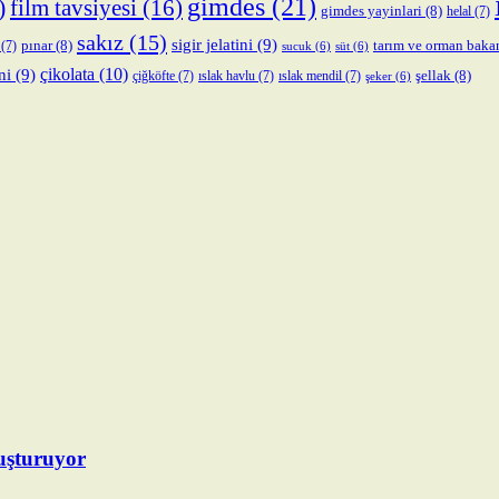
gimdes
(21)
)
film tavsiyesi
(16)
gimdes yayinlari
(8)
helal
(7)
sakız
(15)
sigir jelatini
(9)
pınar
(8)
tarım ve orman baka
(7)
sucuk
(6)
süt
(6)
çikolata
(10)
ni
(9)
şellak
(8)
çiğköfte
(7)
ıslak havlu
(7)
ıslak mendil
(7)
şeker
(6)
uşturuyor