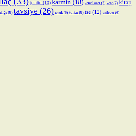
ilaç
(33)
karmin
(18)
kitap
jelatin
(10)
kemal ozer
(7)
kent
(7)
tavsiye
(26)
tse
(12)
nlığı
(8)
torku
(8)
tavuk
(6)
unilever
(6)