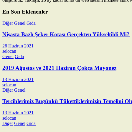
oluşturduk. Yaklaşık 20 ay kadar sonra da web sitesini hizmete aldık Al
En Son Eklenenler
Diğer
Genel
Gıda
Nişasta Bazlı Şeker Kotası Gerçekten Yükseltildi Mi?
26 Haziran 2021
selocan
Genel
Gıda
2019 Ağustos ve 2021 Haziran Çokça Mayonez
13 Haziran 2021
selocan
Diğer
Genel
Tercihlerimiz Bugünkü Tükettiklerimizin Temelini Ol
13 Haziran 2021
selocan
Diğer
Genel
Gıda