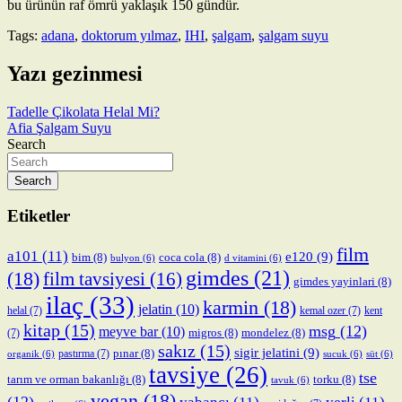
bu ürünün raf ömrü yaklaşık 150 gündür.
Tags:
adana
,
doktorum yılmaz
,
IHI
,
şalgam
,
şalgam suyu
Yazı gezinmesi
Tadelle Çikolata Helal Mi?
Afia Şalgam Suyu
Search
Search
Etiketler
film
a101
(11)
e120
(9)
bim
(8)
coca cola
(8)
bulyon
(6)
d vitamini
(6)
gimdes
(21)
(18)
film tavsiyesi
(16)
gimdes yayinlari
(8)
ilaç
(33)
karmin
(18)
jelatin
(10)
helal
(7)
kemal ozer
(7)
kent
kitap
(15)
msg
(12)
meyve bar
(10)
migros
(8)
mondelez
(8)
(7)
sakız
(15)
sigir jelatini
(9)
pınar
(8)
pastırma
(7)
organik
(6)
sucuk
(6)
süt
(6)
tavsiye
(26)
tse
tarım ve orman bakanlığı
(8)
torku
(8)
tavuk
(6)
vegan
(18)