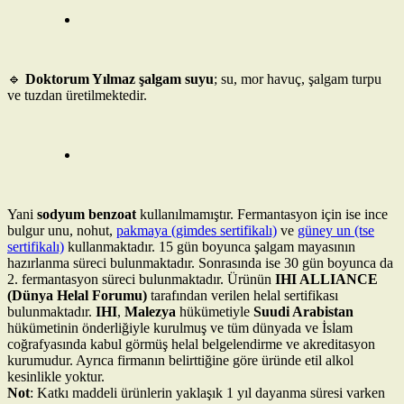
🔹
Doktorum Yılmaz şalgam suyu
; su, mor havuç, şalgam turpu
ve tuzdan üretilmektedir.
Yani
sodyum benzoat
kullanılmamıştır. Fermantasyon için ise ince
bulgur unu, nohut,
pakmaya (gimdes sertifikalı)
ve
güney un (tse
sertifikalı)
kullanmaktadır. 15 gün boyunca şalgam mayasının
hazırlanma süreci bulunmaktadır. Sonrasında ise 30 gün boyunca da
2. fermantasyon süreci bulunmaktadır. Ürünün
IHI ALLIANCE
(Dünya Helal Forumu)
tarafından verilen helal sertifikası
bulunmaktadır.
IHI
,
Malezya
hükümetiyle
Suudi Arabistan
hükümetinin önderliğiyle kurulmuş ve tüm dünyada ve İslam
coğrafyasında kabul görmüş helal belgelendirme ve akreditasyon
kurumudur. Ayrıca firmanın belirttiğine göre üründe etil alkol
kesinlikle yoktur.
Not
: Katkı maddeli ürünlerin yaklaşık 1 yıl dayanma süresi varken