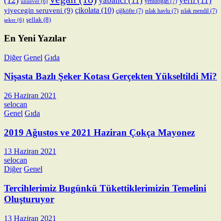
(12)
yabancı
(11)
yerli
(11)
yenidoğan
(7)
unilever
(6)
çikolata
(10)
yiyecegin seruveni
(9)
çiğköfte
(7)
ıslak havlu
(7)
ıslak mendil
(7)
şellak
(8)
şeker
(6)
En Yeni Yazılar
Diğer
Genel
Gıda
Nişasta Bazlı Şeker Kotası Gerçekten Yükseltildi Mi?
26 Haziran 2021
selocan
Genel
Gıda
2019 Ağustos ve 2021 Haziran Çokça Mayonez
13 Haziran 2021
selocan
Diğer
Genel
Tercihlerimiz Bugünkü Tükettiklerimizin Temelini
Oluşturuyor
13 Haziran 2021