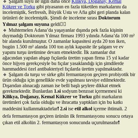
🔹 Şalgam suyu ile ilgili daha önce
Kilikya, Doğanay, Kemal
Kükrer ve Torku
gibi piyasanın en fazla tüketilen markalarını da
incelemiştik, Serfressh, Büyük Usta ve Afia gibi geri planda kalan
ürünleri de incelemiştik. Şimdi de inceleme sırası
Doktorum
Yılmaz şalgam suyuna
geldi🕵️‍♂️
🔹 Muhtemelen Adana’da yaşayanlar dışında pek fazla kişinin
duymadığı Doktorum Yılmaz firması 1993 yılında Adana’da 100 m²
bir alanda kurulmuştur. O zamanlar kapasitesi ayda 20 ton iken,
bugün 1.500 m² alanda 100 ton aylık kapasite ile şalgam ve ev
yapımı turşu üretimine devam etmektedir. İlk zamanlar dut
ağacından yapılan ahşap fıçılarda üretim yapan firma 15 yıl kadar
önce hijyen gerekçesiyle bu fıçılar yasaklandığı için şimdilerde
hammaddesi özel antibakteriyel fıçılarda üretim yapılmaktadır.
🔹 Şalgam da turşu ve sirke gibi fermantasyon geçiren probiyotik bir
ürün olduğu için genellikle evde yapılması tavsiye edilmektedir.
Dışarıdan alınacağı zaman ise belli başlı şeylere dikkat etmek
gerekmektedir. Bunlardan
1.si
sodyum benzoat içermemesi ki
Kilikya, Doğanay, Kemal Kükrer ve Torku
gibi markaların
üretimleri çok fazla olduğu ve ihracatta yaptıkları için bu katkı
maddesini kullanmaktadırlar❗
2.si
ise
etil alkol
içerme ihtimali. 2
defa fermantasyon geçiren ürünün ilk fermantasyonu sonucu ortaya
çıkan etil alkolün 2. fermantasyon sonucunda uçurulmasıdır❗