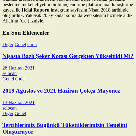
beslenme mükellefiyetini bir bilinçlendirme platformuna dönüştürme
gayesi ile
Helal Raporu
instagram sayfasını Nisan 2018 tarihinde
oluşturduk. Yaklaşık 20 ay kadar sonra da web sitesini hizmete aldık
Allah’ın (c.c.) izniyle.
En Son Eklenenler
Diğer
Genel
Gıda
Nişasta Bazlı Şeker Kotası Gerçekten Yükseltildi Mi?
26 Haziran 2021
selocan
Genel
Gıda
2019 Ağustos ve 2021 Haziran Çokça Mayonez
13 Haziran 2021
selocan
Diğer
Genel
Tercihlerimiz Bugünkü Tükettiklerimizin Temelini
Oluşturuyor